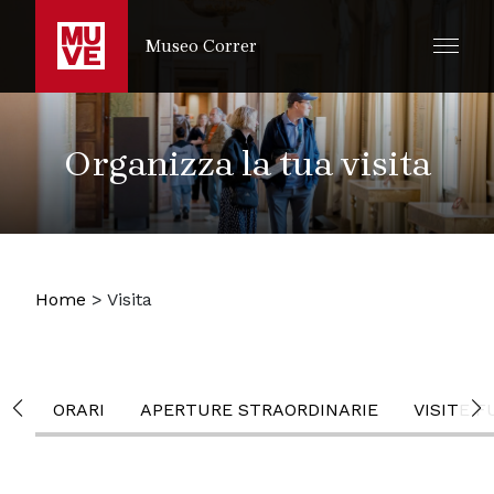
SALTA AL CONTENUTO PRINCIPALE
Museo Correr
Organizza la tua visita
Home
>
Visita
ORARI
APERTURE STRAORDINARIE
VISITE F