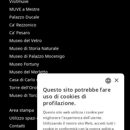
Visitmuve
MUVE a Mestre
Palazzo Ducale
Ca’ Rezzonico
Ca’ Pesaro
Museo del Vetro
Museo di Storia Naturale
Museo di Palazzo Mocenigo
Museo Fortuny
Museo del Merletto
×
Casa di Carlo Goldoni
Torre dell’Orologio
Questo sito potrebbe fare
ITALIAN
Museo di Torcello
uso di cookies di
ENGLISH
profilazione.
Area stampa
SPANISH
Questo sito web utilizza i cookie per
migliorare l'esperienza dell'utente.
Utilizzo spazi e immagini
GERMAN
Utilizzando il nostro sito Web, accetti tutti i
Contatti
cookie in conformità con la nostra politica